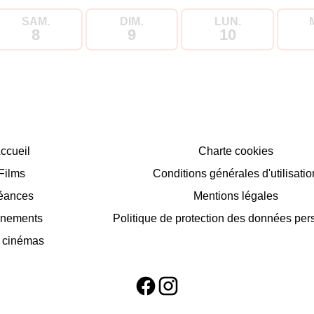
SAM.
DIM.
LUN.
8
9
10
ccueil
Charte cookies
Films
Conditions générales d'utilisatio
éances
Mentions légales
nements
Politique de protection des données per
 cinémas