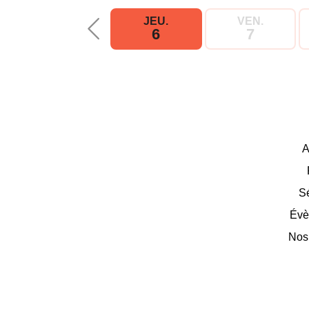
JEU.
VEN.
6
7
A
S
Évè
Nos