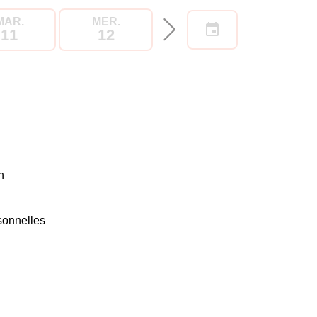
MAR.
MER.
JEU.
VEN.
11
12
13
14
n
sonnelles