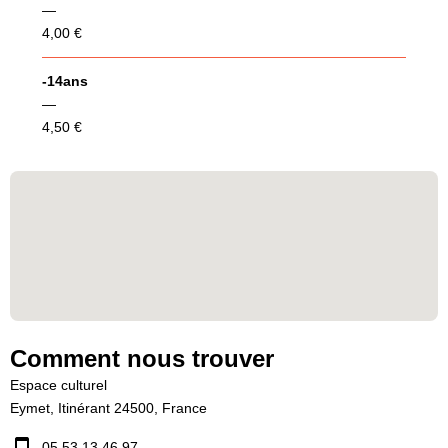
—
4,00 €
-14ans
—
4,50 €
Comment nous trouver
Espace culturel
Eymet, Itinérant 24500, France
05 53 13 46 97